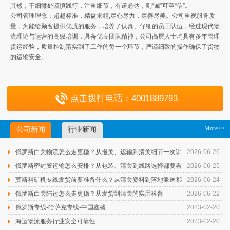
其然，于细微处谨慎践行，注重细节，有诺必达，则“诚”可至“信”。
公司管理理念：超越标准，精益求精,尽心尽力，尽善尽美。公司重视服务质
量，为能给顾客提供优质的服务，培养了认真、仔细的员工队伍，经过现代物
流理论与运营的高级培训，具备优良团队精神，公司高层人士均具有多年管理
货运经验，质量控制落实到了工作的每一个环节，严谨细致的操作确保了货物
的运输安全。
点击拨打电话：4001889793
More>>
公司新闻
行业新闻
俄罗斯白关物流怎么走更稳？从报关、运输到清关细节一次讲
2026-06-26
清楚
俄罗斯密封胶运输怎么安排？从包装、清关到线路选择都要看
2026-06-25
清楚
莫斯科矿机专线发货前要准备什么？从清关资料到落地派送都
2026-06-24
不能马虎
俄罗斯白关陆运怎么走更稳？从发货到清关的实用科普
2026-06-22
俄罗斯专线-哈萨克专线-中国鑫盛
2023-02-20
海运物流服务行业安全可靠性
2023-02-20